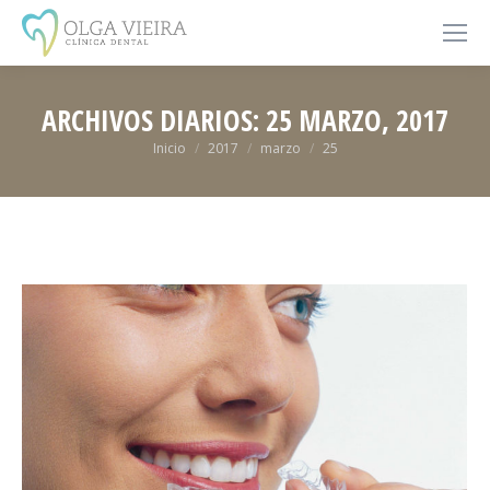
ARCHIVOS DIARIOS:
25 MARZO, 2017
Estás aquí:
Inicio
2017
marzo
25