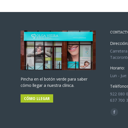
CONTACT
Dirección
Carretera
Tacoronte
Horario:
Lun - Jue:
Pincha en el botón verde para saber
cómo llegar a nuestra clínica.
Teléfonos
922 080 
CÓMO LLEGAR
637 700 
Encuéntra
Facebo
page