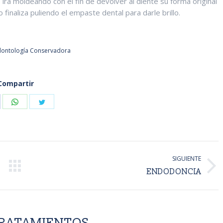
e irá moldeando con el fin de devolver al diente su forma original
finaliza puliendo el empaste dental para darle brillo.
ontología Conservadora
Compartir
hare
Share
Share
n
on
on
acebook
WhatsApp
Twitter
SIGUIENTE
Proyecto
ENDODONCIA
siguiente