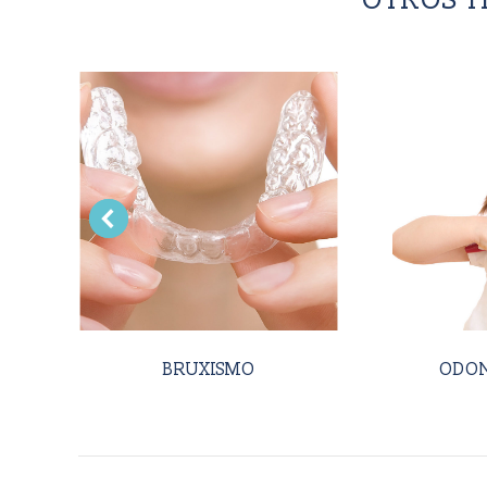
OTROS T
BRUXISMO
ODON