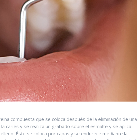
 reina compuesta que se coloca después de la eliminación de una
 la caries y se realiza un grabado sobre el esmalte y se aplica
relleno. Éste se coloca por capas y se endurece mediante la