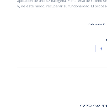
aplicación de una luz halógena. El material de relleno s
y, de este modo, recuperar su funcionalidad. El proceso 
Categoría:
Od
S
o
F
NAVEGACIÓN
ENTRE
PROYECTOS