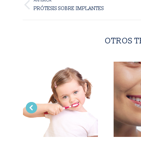
ANTERIOR
ENTRE
Proyecto
PRÓTESIS SOBRE IMPLANTES
anterior
PROYECTOS
OTROS T