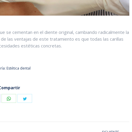
e se cementan en el diente original, cambiando radicalmente la
de las ventajas de este tratamiento es que todas las carillas
cesidades estéticas concretas.
ría:
Estética dental
Compartir
hare
Share
Share
n
on
on
acebook
WhatsApp
Twitter